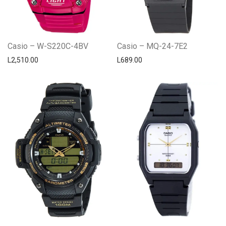
Casio – W-S220C-4BV
Casio – MQ-24-7E2
L
2,510.00
L
689.00