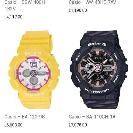
Casio – SGW-400H-
Casio – AW-48HE-7AV
1B2V
L
1,190.00
L
4,117.00
Casio – BA-120-9B
Casio – BA-110CH-1A
L
6,603.00
L
7,078.00