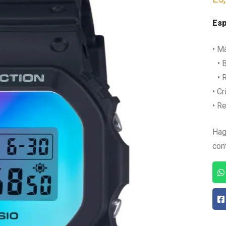
Esp
• Ma
• B
• R
• C
• Re
Hag
con