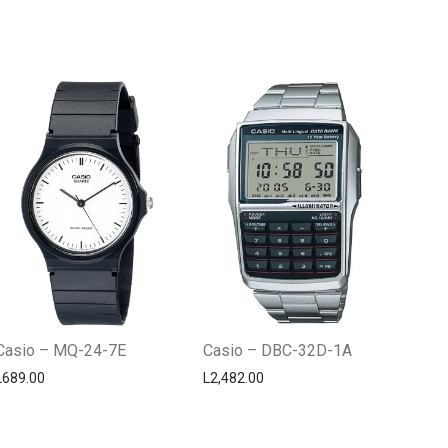
Centro Citizen
Typically replies within a day
Casio – MQ-24-7E
Casio – DBC-32D-1A
L
689.00
L
2,482.00
Horario de atención 9:00 am - 5:00
pm.