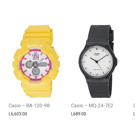
Casio – BA-120-9B
Casio – MQ-24-7E2
L
6,603.00
L
689.00