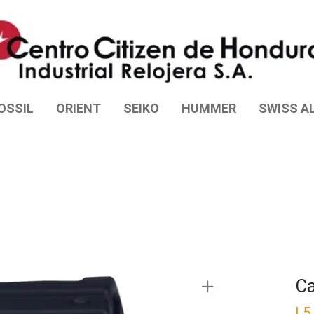
OSSIL
ORIENT
SEIKO
HUMMER
SWISS AL
Ca
L
5