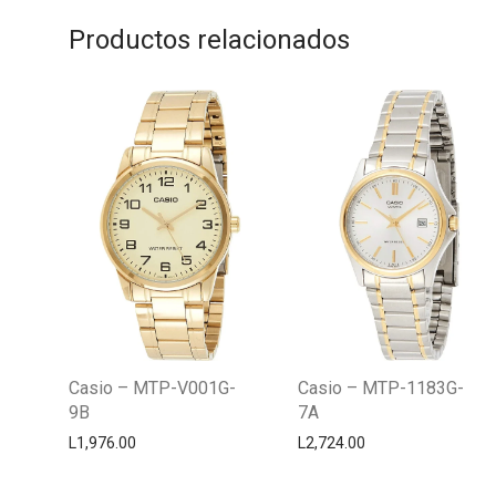
Productos relacionados
Casio – MTP-V001G-
Casio – MTP-1183G-
9B
7A
L
1,976.00
L
2,724.00