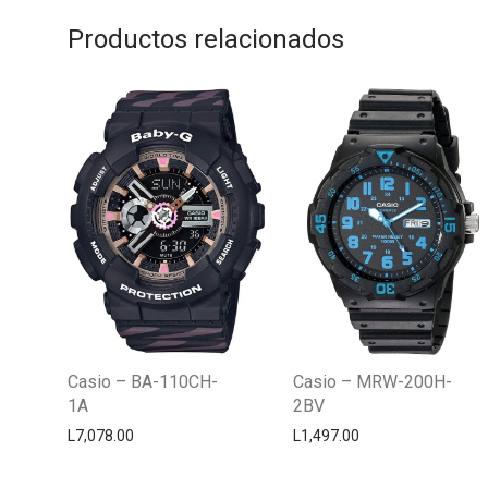
Productos relacionados
Casio – BA-110CH-
Casio – MRW-200H-
1A
2BV
L
7,078.00
L
1,497.00