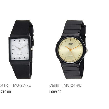
Centro Citizen
Typically replies within a day
Casio – MQ-27-7E
Casio – MQ-24-9E
L
710.00
L
689.00
Horario de atención 9:00 am - 5:00
pm.