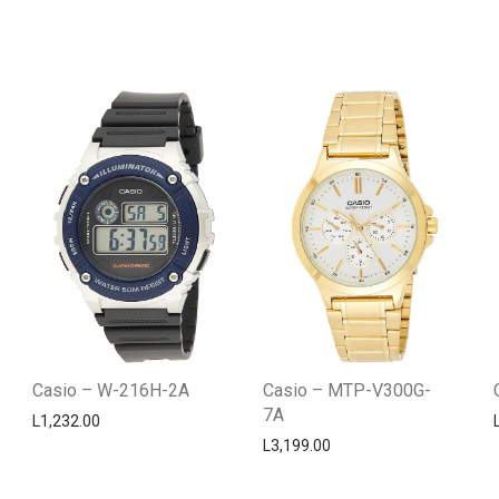
Casio – W-216H-2A
Casio – MTP-V300G-
7A
L
1,232.00
L
3,199.00