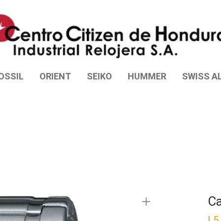
OSSIL
ORIENT
SEIKO
HUMMER
SWISS AL
Ca
L
5