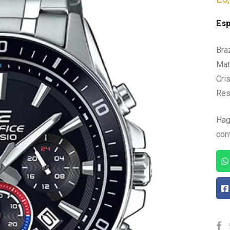
Esp
Bra
Mate
Cris
Res
Hag
con