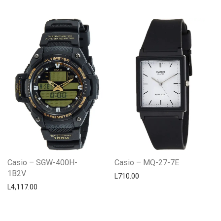
Casio – SGW-400H-
Casio – MQ-27-7E
1B2V
L
710.00
L
4,117.00
Centro Citizen