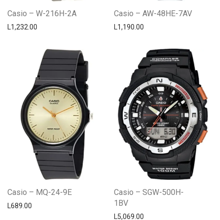
Casio – W-216H-2A
Casio – AW-48HE-7AV
L
1,232.00
L
1,190.00
Casio – MQ-24-9E
Casio – SGW-500H-
1BV
L
689.00
L
5,069.00