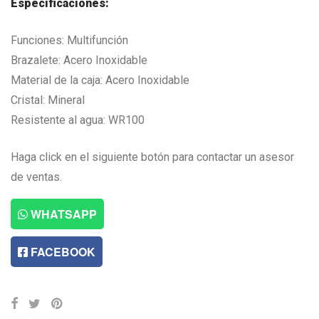
Especificaciones:
L6,446.00.
L4,835.00.
Funciones: Multifunción
Brazalete: Acero Inoxidable
Material de la caja: Acero Inoxidable
Cristal: Mineral
Resistente al agua: WR100
Haga click en el siguiente botón para contactar un asesor
de ventas.
WHATSAPP
FACEBOOK