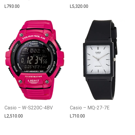
L
793.00
L
5,320.00
Casio – W-S220C-4BV
Casio – MQ-27-7E
L
2,510.00
L
710.00