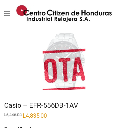
Casio – EFR-556DB-1AV
El
L
4,835.00
El
L
6,446.00
precio
precio
original
actual
era:
es: