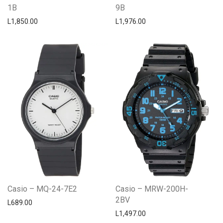
1B
9B
L
1,850.00
L
1,976.00
Casio – MQ-24-7E2
Casio – MRW-200H-
2BV
L
689.00
L
1,497.00