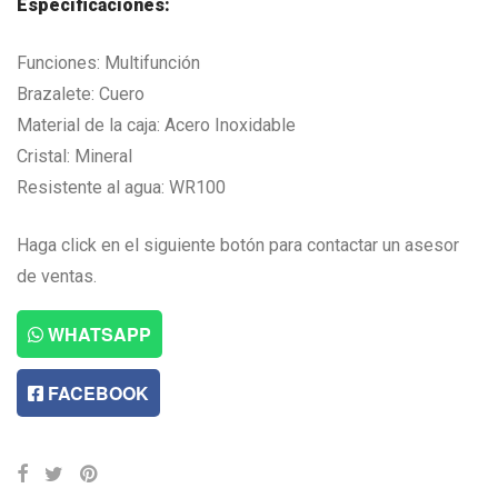
Especificaciones:
L4,524.00.
L3,393.00.
Funciones: Multifunción
Brazalete: Cuero
Material de la caja: Acero Inoxidable
Cristal: Mineral
Resistente al agua: WR100
Haga click en el siguiente botón para contactar un asesor
de ventas.
WHATSAPP
FACEBOOK