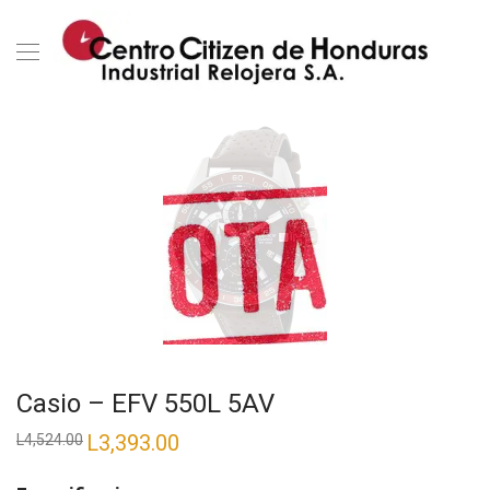
Casio – EFV 550L 5AV
El
L
3,393.00
El
L
4,524.00
precio
precio
original
actual
era:
es: