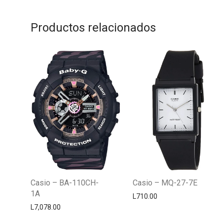
Productos relacionados
Casio – BA-110CH-
Casio – MQ-27-7E
1A
L
710.00
L
7,078.00