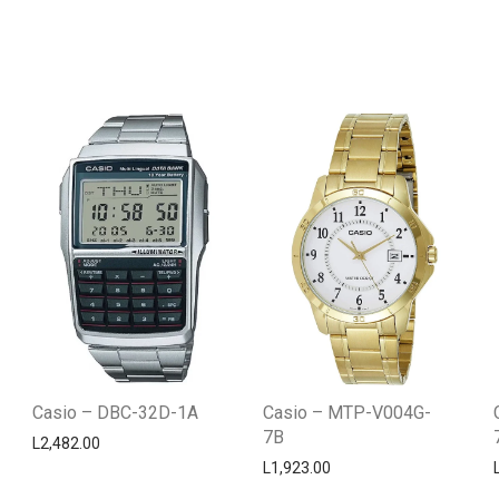
Casio – DBC-32D-1A
Casio – MTP-V004G-
7B
L
2,482.00
L
1,923.00