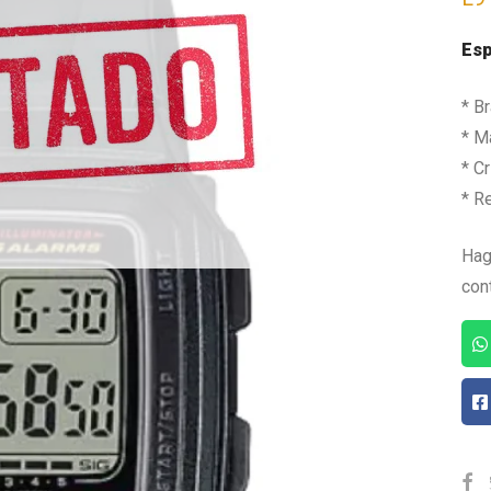
Esp
* B
* Ma
* Cr
* R
Hag
con