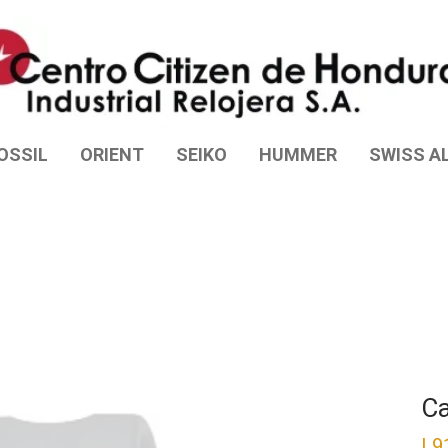
OSSIL
ORIENT
SEIKO
HUMMER
SWISS AL
Ca
L
9