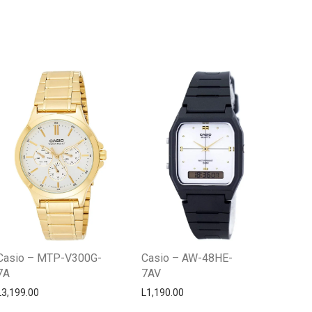
Centro Citizen
Typically replies within a day
Casio – MTP-V300G-
Casio – AW-48HE-
7A
7AV
L
3,199.00
L
1,190.00
Horario de atención 9:00 am - 5:00