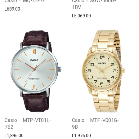
Casio – MQ-24-7E
Casio – SGW-500H-
1BV
L
689.00
L
5,069.00
Casio – MTP-VT01L-
Casio – MTP-V001G-
7B2
9B
L
1,896.00
L
1,976.00