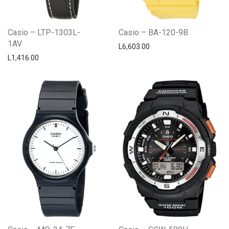
Casio – LTP-1303L-
Casio – BA-120-9B
1AV
L
6,603.00
L
1,416.00