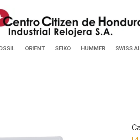
OSSIL
ORIENT
SEIKO
HUMMER
SWISS AL
Ca
L
4