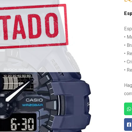
Esp
Esp
• Ma
• B
• R
• Cr
• Re
Hag
con