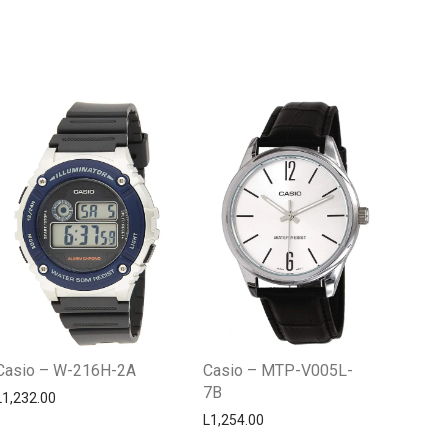
Centro Citizen
Typically replies within a day
Casio – W-216H-2A
Casio – MTP-V005L-
7B
L
1,232.00
L
1,254.00
Horario de atención 9:00 am - 5:00