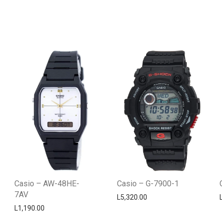
Casio – AW-48HE-
Casio – G-7900-1
7AV
L
5,320.00
L
1,190.00