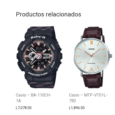
Productos relacionados
Casio – BA-110CH-
Casio – MTP-VT01L-
1A
7B2
L
7,078.00
L
1,896.00