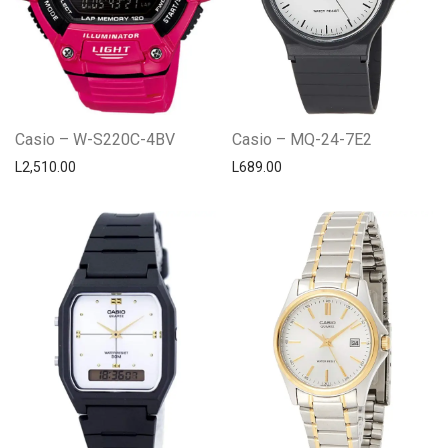
Casio – W-S220C-4BV
Casio – MQ-24-7E2
L
2,510.00
L
689.00