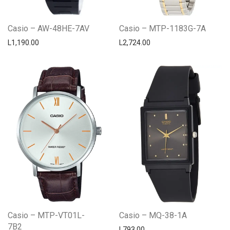
Casio – AW-48HE-7AV
Casio – MTP-1183G-7A
L
1,190.00
L
2,724.00
Casio – MTP-VT01L-
Casio – MQ-38-1A
7B2
L
793.00