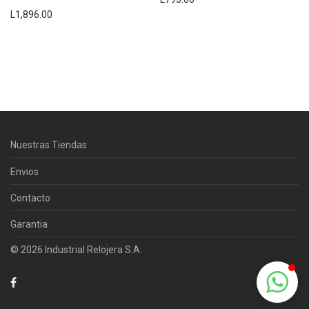
L
1,896.00
Centro Citizen
Typically replies within a day
Nuestras Tiendas
Horario de atención 9:00 am - 5:00
pm.
Envios
Contacto
Garantia
© 2026 Industrial Relojera S.A.