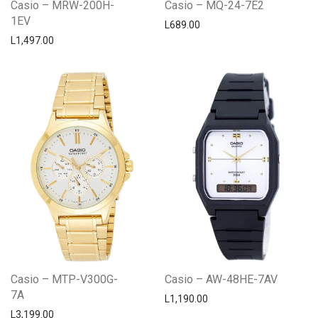
Casio – MRW-200H-
Casio – MQ-24-7E2
1EV
L
689.00
L
1,497.00
Casio – MTP-V300G-
Casio – AW-48HE-7AV
7A
L
1,190.00
L
3,199.00