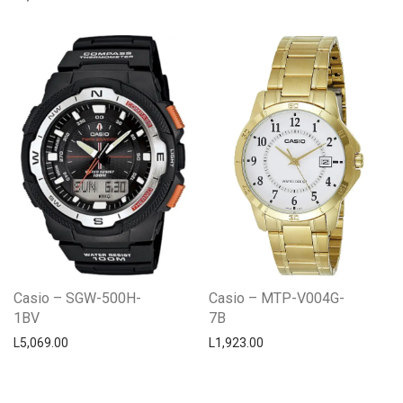
Casio – SGW-500H-
Casio – MTP-V004G-
1BV
7B
L
5,069.00
L
1,923.00
Centro Citizen