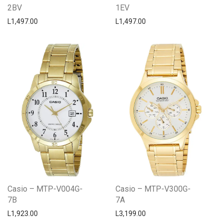
2BV
1EV
L
1,497.00
L
1,497.00
Casio – MTP-V004G-
Casio – MTP-V300G-
7B
7A
L
1,923.00
L
3,199.00