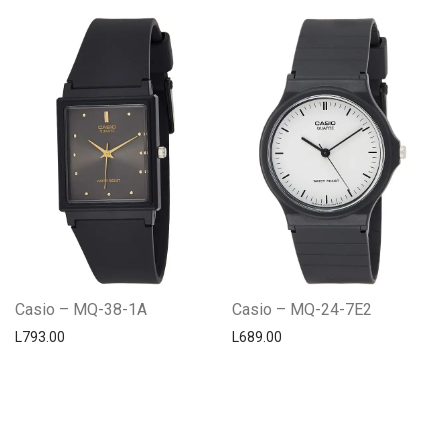
Casio – MQ-38-1A
Casio – MQ-24-7E2
L
793.00
L
689.00
Centro Citizen
Typically replies within a day