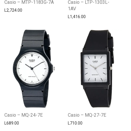
Casio – MTP-1183G-7A
Casio – LTP-1303L-
1AV
L
2,724.00
L
1,416.00
Casio – MQ-24-7E
Casio – MQ-27-7E
L
689.00
L
710.00