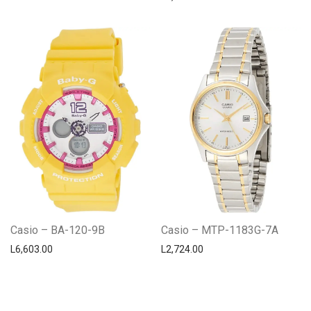
Casio – BA-120-9B
Casio – MTP-1183G-7A
L
6,603.00
L
2,724.00
Centro Citizen
Typically replies within a day