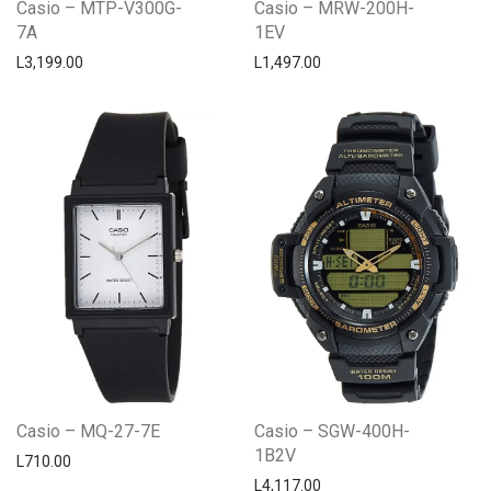
Casio – MTP-V300G-
Casio – MRW-200H-
7A
1EV
L
3,199.00
L
1,497.00
Casio – MQ-27-7E
Casio – SGW-400H-
1B2V
L
710.00
L
4,117.00