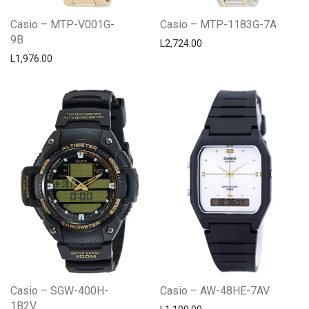
Casio – MTP-V001G-
Casio – MTP-1183G-7A
9B
L
2,724.00
L
1,976.00
Casio – SGW-400H-
Casio – AW-48HE-7AV
1B2V