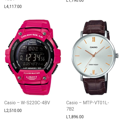
L
1,190.00
L
4,117.00
Casio – W-S220C-4BV
Casio – MTP-VT01L-
7B2
L
2,510.00
L
1,896.00