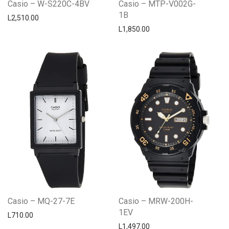
Casio – W-S220C-4BV
Casio – MTP-V002G-
1B
L
2,510.00
L
1,850.00
Casio – MQ-27-7E
Casio – MRW-200H-
1EV
L
710.00
L
1,497.00