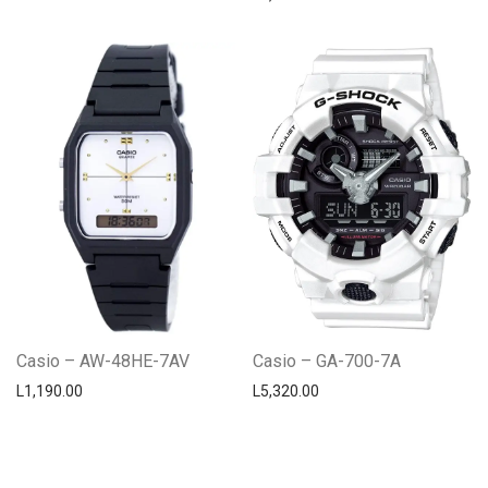
Casio – AW-48HE-7AV
Casio – GA-700-7A
L
1,190.00
L
5,320.00
Centro Citizen
Typically replies within a day