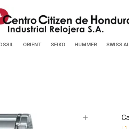
OSSIL
ORIENT
SEIKO
HUMMER
SWISS AL
Ca
L
1