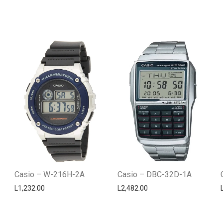
Casio – W-216H-2A
Casio – DBC-32D-1A
L
1,232.00
L
2,482.00