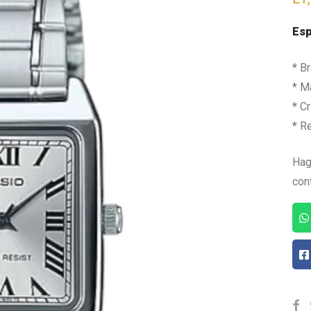
Esp
* B
* Ma
* Cr
* R
Hag
con