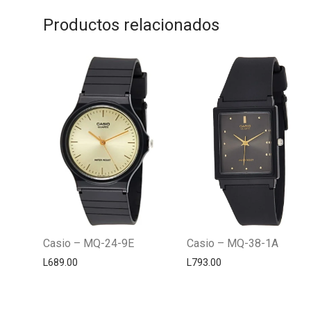
Productos relacionados
Casio – MQ-24-9E
Casio – MQ-38-1A
L
689.00
L
793.00