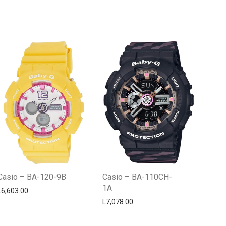
Centro Citizen
Typically replies within a day
Casio – BA-120-9B
Casio – BA-110CH-
1A
L
6,603.00
L
7,078.00
Horario de atención 9:00 am - 5:00
pm.