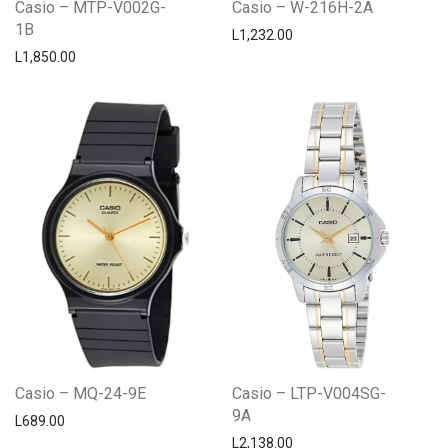
Casio – MTP-V002G-
Casio – W-216H-2A
1B
L
1,232.00
L
1,850.00
Casio – MQ-24-9E
Casio – LTP-V004SG-
9A
L
689.00
L
2,138.00