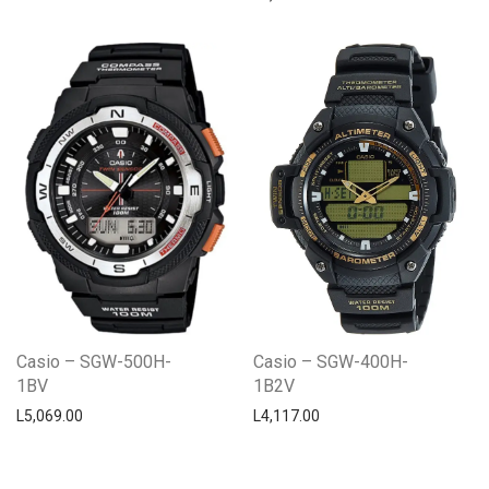
Casio – SGW-500H-
Casio – SGW-400H-
1BV
1B2V
L
5,069.00
L
4,117.00
Centro Citizen