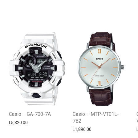
Casio – GA-700-7A
Casio – MTP-VT01L-
7B2
L
5,320.00
L
1,896.00