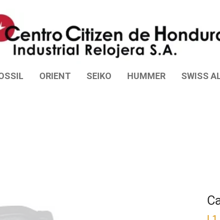
OSSIL
ORIENT
SEIKO
HUMMER
SWISS AL
Ca
L
1