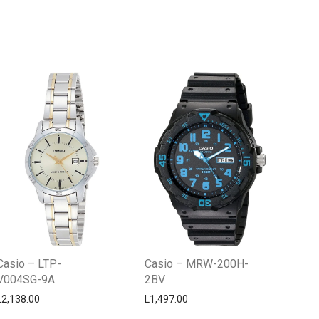
Centro Citizen
Typically replies within a day
Casio – LTP-
Casio – MRW-200H-
V004SG-9A
2BV
L
2,138.00
L
1,497.00
Horario de atención 9:00 am - 5:00