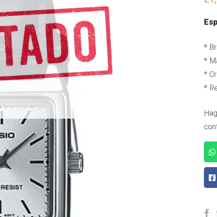
Esp
* B
* Ma
* Cr
* R
Hag
con