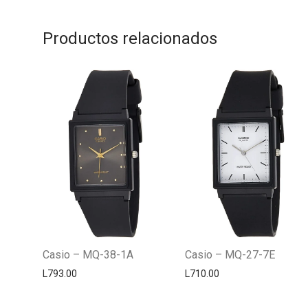
Productos relacionados
Casio – MQ-38-1A
Casio – MQ-27-7E
L
793.00
L
710.00