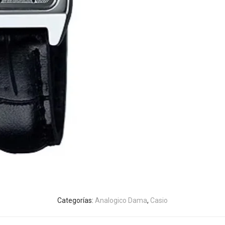
Categorías:
Analogico Dama
,
Casio