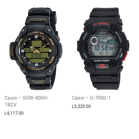
Casio – SGW-400H-
Casio – G-7900-1
1B2V
L
5,320.00
L
4,117.00
Centro Citizen