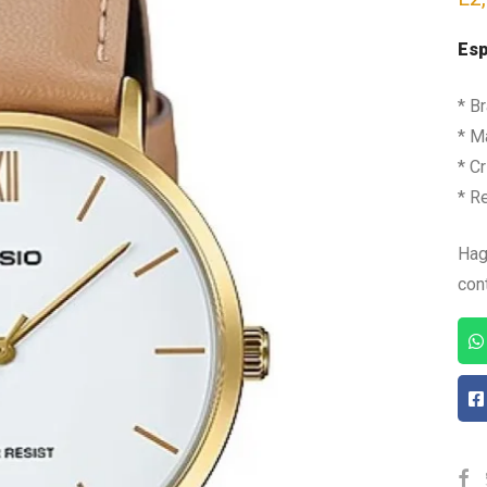
Esp
* B
* Ma
* Cr
* R
Hag
con