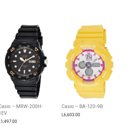
Centro Citizen
Typically replies within a day
Casio – MRW-200H-
Casio – BA-120-9B
1EV
L
6,603.00
L
1,497.00
Horario de atención 9:00 am - 5:00
pm.