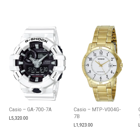
Casio – GA-700-7A
Casio – MTP-V004G-
7B
L
5,320.00
L
1,923.00