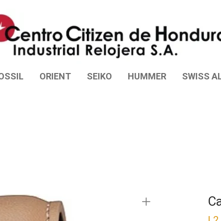
OSSIL
ORIENT
SEIKO
HUMMER
SWISS AL
Ca
L
2