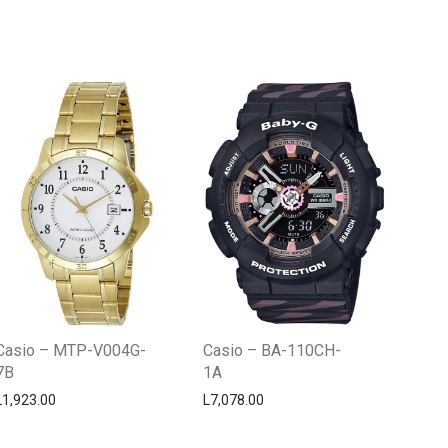
Centro Citizen
Typically replies within a day
Casio – MTP-V004G-
Casio – BA-110CH-
7B
1A
L
1,923.00
L
7,078.00
Horario de atención 9:00 am - 5:00
pm.