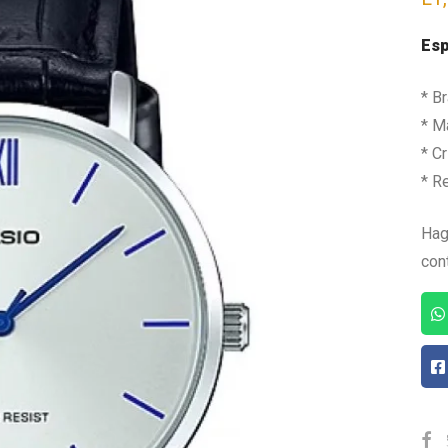
Esp
* B
* Ma
* Cr
* R
Hag
con