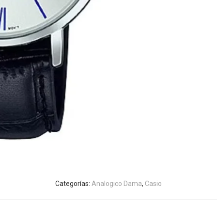
Categorías:
Analogico Dama
,
Casio