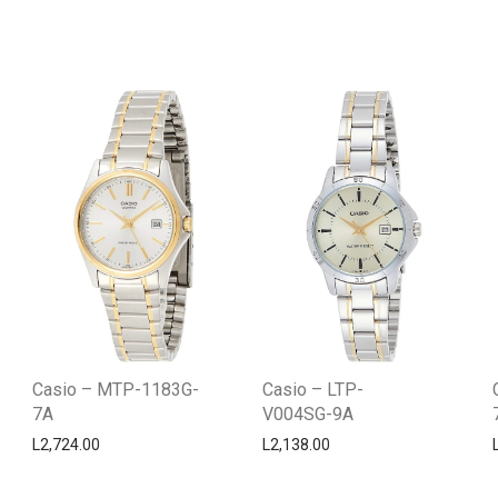
Casio – MTP-1183G-
Casio – LTP-
7A
V004SG-9A
L
2,724.00
L
2,138.00