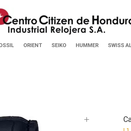
OSSIL
ORIENT
SEIKO
HUMMER
SWISS AL
Ca
L
1