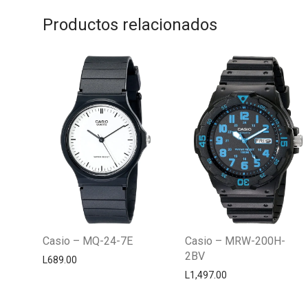
Productos relacionados
Casio – MQ-24-7E
Casio – MRW-200H-
2BV
L
689.00
L
1,497.00