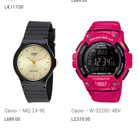
L
689.00
L
4,117.00
Casio – MQ-24-9E
Casio – W-S220C-4BV
L
689.00
L
2,510.00