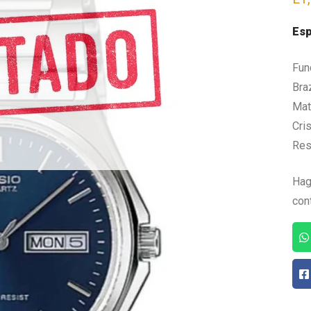
Esp
Fun
Bra
Mate
Cris
Res
Hag
con