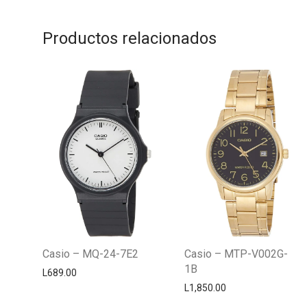
Productos relacionados
Casio – MQ-24-7E2
Casio – MTP-V002G-
1B
L
689.00
L
1,850.00