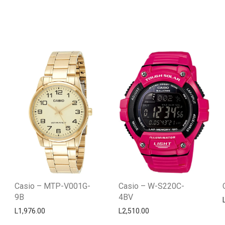
Casio – MTP-V001G-
Casio – W-S220C-
9B
4BV
L
1,976.00
L
2,510.00