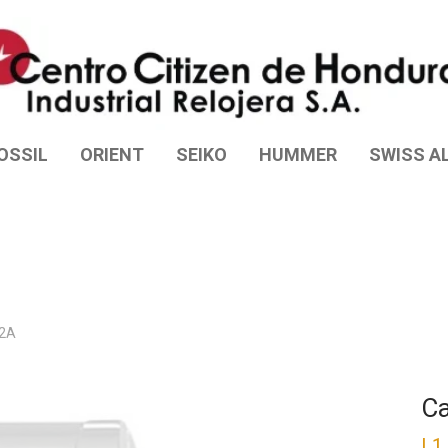
OSSIL
ORIENT
SEIKO
HUMMER
SWISS AL
-2A
Ca
L
1