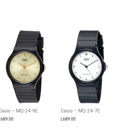
Centro Citizen
Typically replies within a day
Casio – MQ-24-9E
Casio – MQ-24-7E
L
689.00
L
689.00
Horario de atención 9:00 am - 5:00