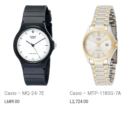
Casio – MQ-24-7E
Casio – MTP-1183G-7A
L
689.00
L
2,724.00
Centro Citizen
Typically replies within a day