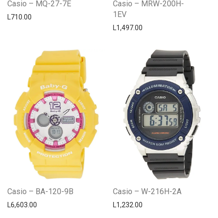
Casio – MQ-27-7E
Casio – MRW-200H-
1EV
L
710.00
L
1,497.00
Casio – BA-120-9B
Casio – W-216H-2A
L
6,603.00
L
1,232.00