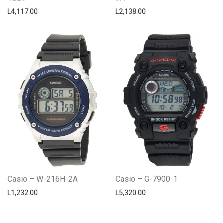
L
4,117.00
L
2,138.00
Casio – W-216H-2A
Casio – G-7900-1
L
1,232.00
L
5,320.00