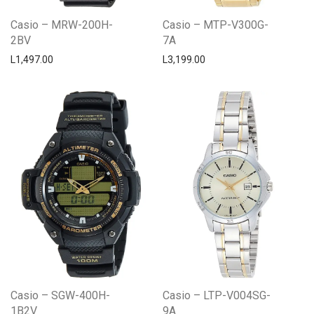
Casio – MRW-200H-
Casio – MTP-V300G-
2BV
7A
L
1,497.00
L
3,199.00
Casio – SGW-400H-
Casio – LTP-V004SG-
1B2V
9A