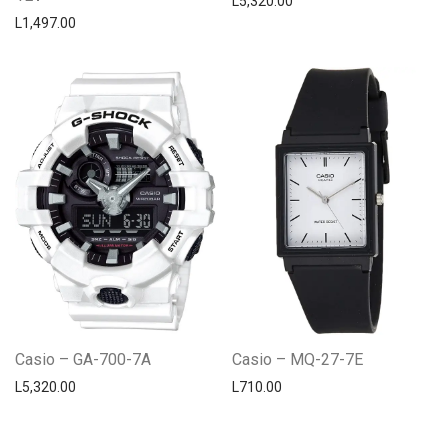
L
5,320.00
L
1,497.00
Casio – GA-700-7A
Casio – MQ-27-7E
L
5,320.00
L
710.00