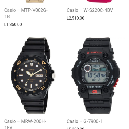
Casio – MTP-V002G-
Casio – W-S220C-4BV
1B
L
2,510.00
L
1,850.00
Casio – MRW-200H-
Casio – G-7900-1
1EV