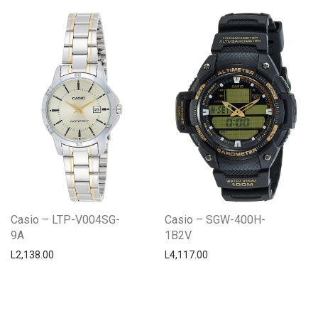
Casio – LTP-V004SG-
Casio – SGW-400H-
9A
1B2V
L
2,138.00
L
4,117.00
Centro Citizen
Typically replies within a day