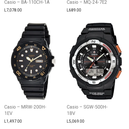
Casio – BA-110CH-1A
Casio – MQ-24-7E2
L
7,078.00
L
689.00
Casio – MRW-200H-
Casio – SGW-500H-
1EV
1BV
L
1,497.00
L
5,069.00