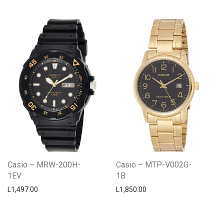
Casio – MRW-200H-
Casio – MTP-V002G-
1EV
1B
L
1,497.00
L
1,850.00
Centro Citizen