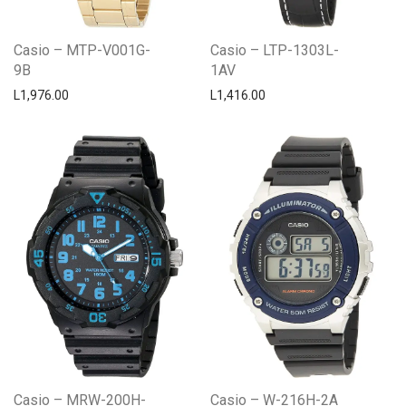
Casio – MTP-V001G-
Casio – LTP-1303L-
9B
1AV
L
1,976.00
L
1,416.00
Casio – MRW-200H-
Casio – W-216H-2A