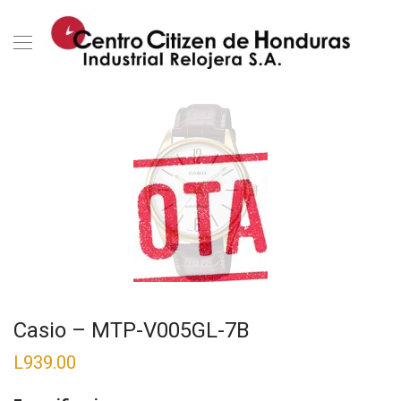
Casio – MTP-V005GL-7B
L
939.00