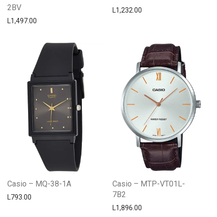
2BV
L
1,232.00
L
1,497.00
Casio – MQ-38-1A
Casio – MTP-VT01L-
7B2
L
793.00
L
1,896.00