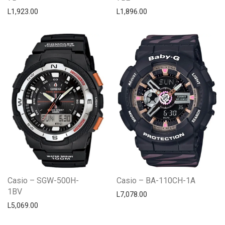
L
1,923.00
L
1,896.00
Casio – SGW-500H-
Casio – BA-110CH-1A
1BV
L
7,078.00
L
5,069.00