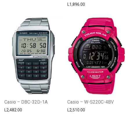
L
1,896.00
Casio – DBC-32D-1A
Casio – W-S220C-4BV
L
2,482.00
L
2,510.00
Centro Citizen