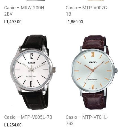
Casio – MRW-200H-
Casio – MTP-V002G-
2BV
1B
L
1,497.00
L
1,850.00
Casio – MTP-V005L-7B
Casio – MTP-VT01L-
7B2
L
1,254.00