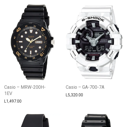
Casio – MRW-200H-
Casio – GA-700-7A
1EV
L
5,320.00
L
1,497.00