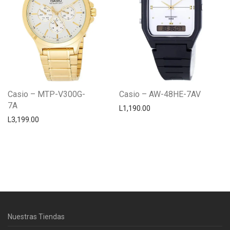
Casio – MTP-V300G-
Casio – AW-48HE-7AV
7A
L
1,190.00
L
3,199.00
Centro Citizen
Typically replies within a day
Nuestras Tiendas
Horario de atención 9:00 am - 5:00