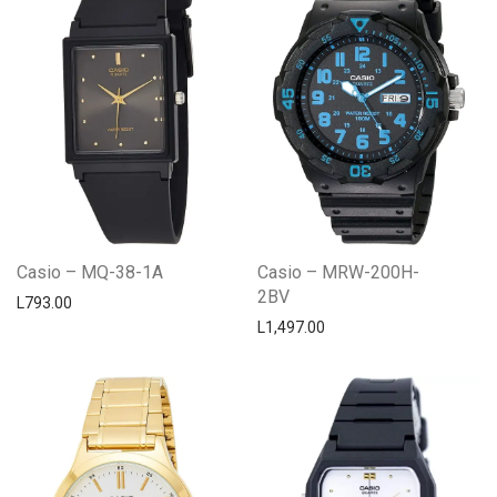
Casio – MQ-38-1A
Casio – MRW-200H-
2BV
L
793.00
L
1,497.00