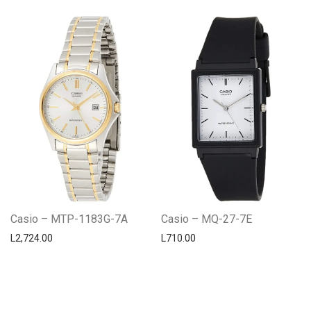
Casio – MTP-1183G-7A
Casio – MQ-27-7E
L
2,724.00
L
710.00
Centro Citizen
Typically replies within a day