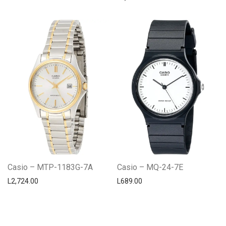
Casio – MTP-1183G-7A
Casio – MQ-24-7E
L
2,724.00
L
689.00
Centro Citizen
Typically replies within a day