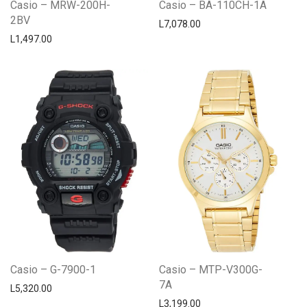
Casio – MRW-200H-
Casio – BA-110CH-1A
2BV
L
7,078.00
L
1,497.00
Casio – G-7900-1
Casio – MTP-V300G-
7A
L
5,320.00
L
3,199.00