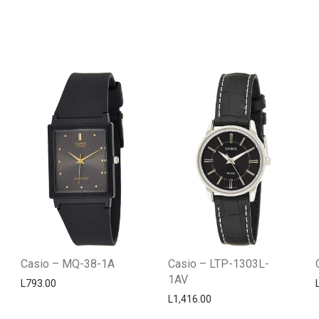
Casio – MQ-38-1A
Casio – LTP-1303L-
1AV
L
793.00
L
1,416.00