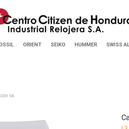
OSSIL
ORIENT
SEIKO
HUMMER
SWISS AL
600H-9A
Ca
L
3