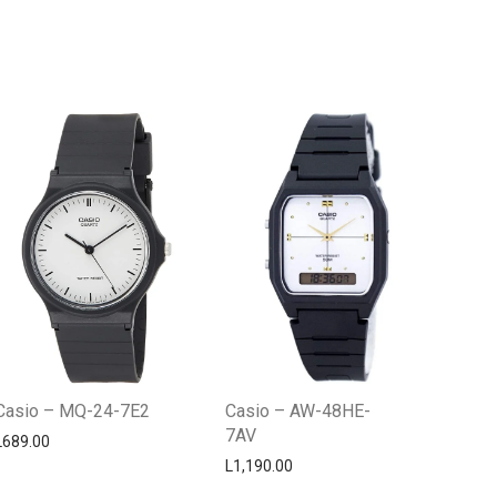
Centro Citizen
Typically replies within a day
Casio – MQ-24-7E2
Casio – AW-48HE-
7AV
L
689.00
L
1,190.00
Horario de atención 9:00 am - 5:00