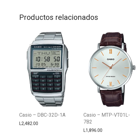
Productos relacionados
Casio – DBC-32D-1A
Casio – MTP-VT01L-
7B2
L
2,482.00
L
1,896.00