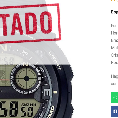
Esp
Fun
Hor
Bra
Mate
Cris
Res
Hag
con