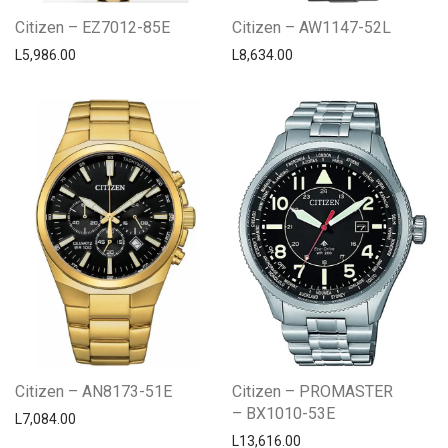
Citizen – EZ7012-85E
Citizen – AW1147-52L
L
5,986.00
L
8,634.00
Citizen – AN8173-51E
Citizen – PROMASTER
– BX1010-53E
L
7,084.00
L
13,616.00