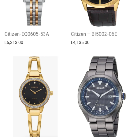
Citizen-EQ0605-53A
Citizen – BI5002-06E
L
5,313.00
L
4,135.00