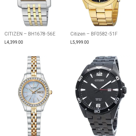
CITIZEN – BH1678-56E
Citizen – BF0582-51F
L
4,399.00
L
5,999.00