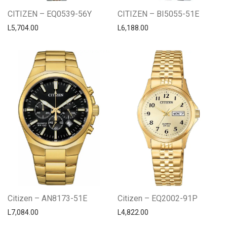
CITIZEN – EQ0539-56Y
CITIZEN – BI5055-51E
L
5,704.00
L
6,188.00
Citizen – AN8173-51E
Citizen – EQ2002-91P
L
7,084.00
L
4,822.00