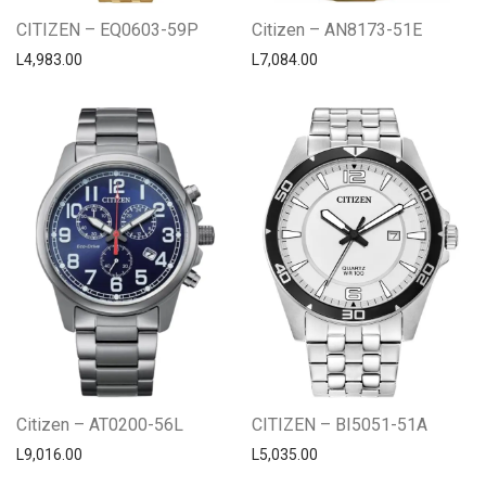
CITIZEN – EQ0603-59P
Citizen – AN8173-51E
L
4,983.00
L
7,084.00
Citizen – AT0200-56L
CITIZEN – BI5051-51A
L
9,016.00
L
5,035.00