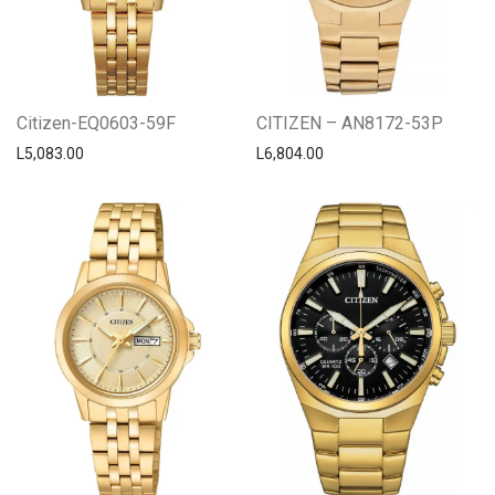
Citizen-EQ0603-59F
CITIZEN – AN8172-53P
L
5,083.00
L
6,804.00