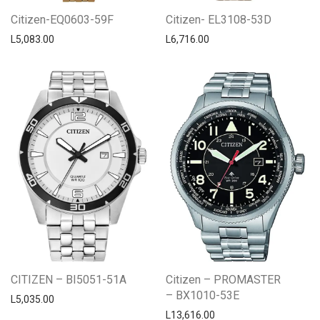
Citizen-EQ0603-59F
Citizen- EL3108-53D
L
5,083.00
L
6,716.00
CITIZEN – BI5051-51A
Citizen – PROMASTER
– BX1010-53E
L
5,035.00
L
13,616.00