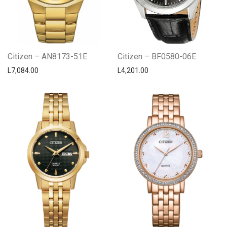
Citizen – AN8173-51E
Citizen – BF0580-06E
L
7,084.00
L
4,201.00