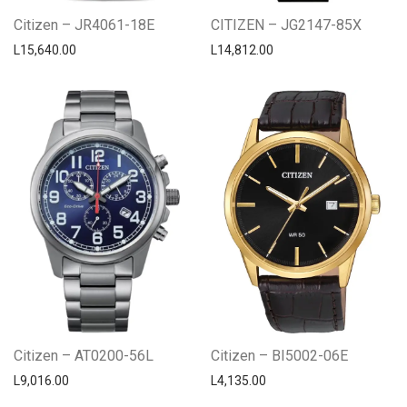
Citizen – JR4061-18E
CITIZEN – JG2147-85X
L
15,640.00
L
14,812.00
Citizen – AT0200-56L
Citizen – BI5002-06E
L
9,016.00
L
4,135.00