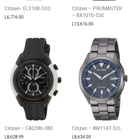
Citizen- EL3108-53D
Citizen – PROMASTER
– BX1010-53E
L
6,716.00
L
13,616.00
Citizen – CA0286-08E
Citizen – AW1147-52L
L
8,628.99
L
8,634.00