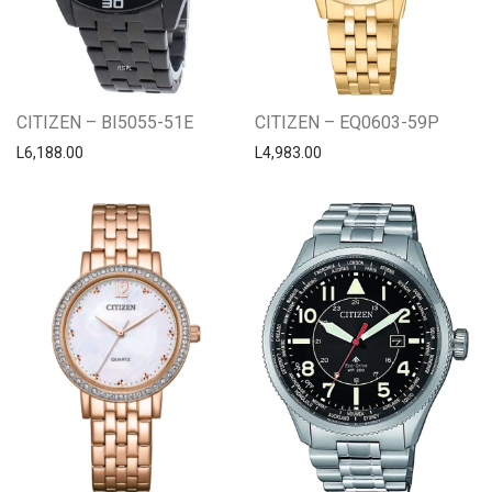
CITIZEN – BI5055-51E
CITIZEN – EQ0603-59P
L
6,188.00
L
4,983.00