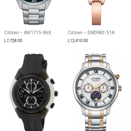
Citizen – AW1715-86X
Citizen – EM0983-51A
L
7,728.00
L
12,410.00