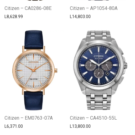
Citizen – CA0286-08E
Citizen – AP1054-80A
L
8,628.99
L
14,803.00
Citizen – EM0763-07A
Citizen – CA4510-55L
L
6,371.00
L
13,800.00