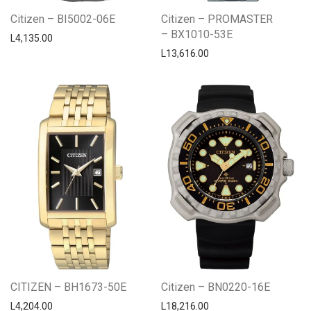
Citizen – BI5002-06E
Citizen – PROMASTER
– BX1010-53E
L
4,135.00
L
13,616.00
CITIZEN – BH1673-50E
Citizen – BN0220-16E
L
4,204.00
L
18,216.00