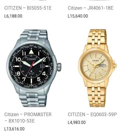
CITIZEN – BI5055-51E
Citizen – JR4061-18E
L
6,188.00
L
15,640.00
Citizen – PROMASTER
CITIZEN – EQ0603-59P
– BX1010-53E
L
4,983.00
L
13,616.00