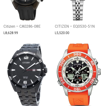
Citizen – CA0286-08E
CITIZEN – EQ0530-51N
L
8,628.99
L
5,520.00