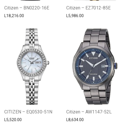
Citizen – BN0220-16E
Citizen – EZ7012-85E
L
18,216.00
L
5,986.00
CITIZEN – EQ0530-51N
Citizen – AW1147-52L
L
5,520.00
L
8,634.00