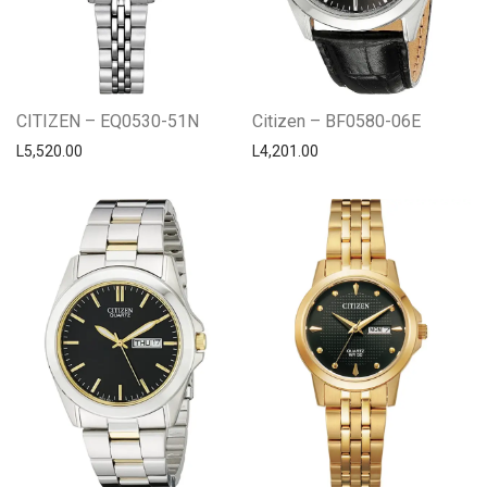
CITIZEN – EQ0530-51N
Citizen – BF0580-06E
L
5,520.00
L
4,201.00