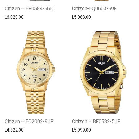
Citizen – BF0584-56E
Citizen-EQ0603-59F
L
6,020.00
L
5,083.00
Citizen – EQ2002-91P
Citizen – BF0582-51F
L
4,822.00
L
5,999.00