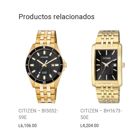
Productos relacionados
CITIZEN – BI5052-
CITIZEN – BH1673-
59E
50E
L
6,106.00
L
4,204.00