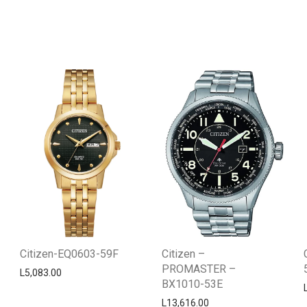
Citizen-EQ0603-59F
Citizen –
PROMASTER –
L
5,083.00
BX1010-53E
L
13,616.00