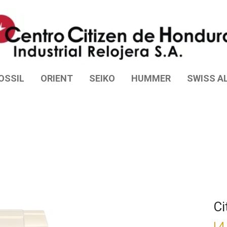
OSSIL
ORIENT
SEIKO
HUMMER
SWISS AL
Ci
L
4