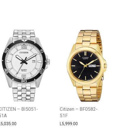
Centro Citizen
Typically replies within a day
CITIZEN – BI5051-
Citizen – BF0582-
51A
51F
L
5,035.00
L
5,999.00