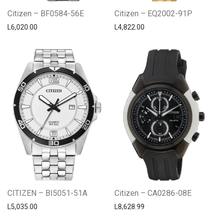
Citizen – BF0584-56E
Citizen – EQ2002-91P
L
6,020.00
L
4,822.00
CITIZEN – BI5051-51A
Citizen – CA0286-08E
L
5,035.00
L
8,628.99