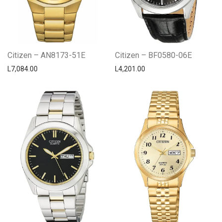
Citizen – AN8173-51E
Citizen – BF0580-06E
L
7,084.00
L
4,201.00