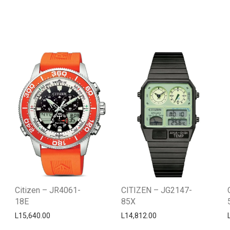
Citizen – JR4061-
CITIZEN – JG2147-
18E
85X
L
15,640.00
L
14,812.00