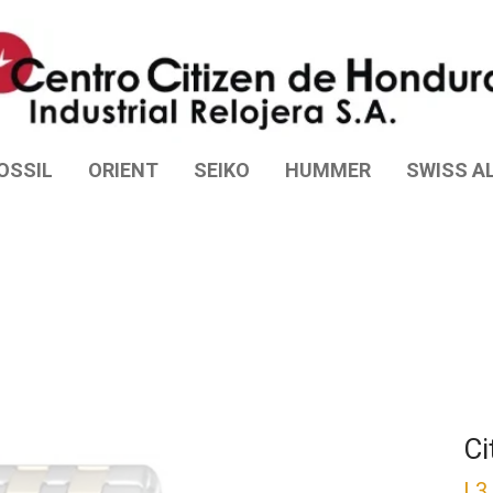
OSSIL
ORIENT
SEIKO
HUMMER
SWISS AL
Ci
L
3