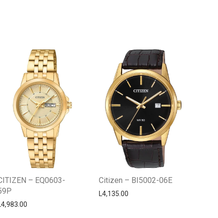
Centro Citizen
Typically replies within a day
CITIZEN – EQ0603-
Citizen – BI5002-06E
59P
L
4,135.00
L
4,983.00
Horario de atención 9:00 am - 5:00