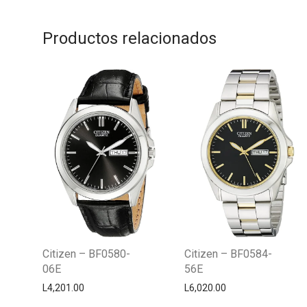
Productos relacionados
Citizen – BF0580-
Citizen – BF0584-
06E
56E
L
4,201.00
L
6,020.00