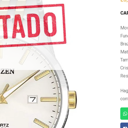
CA
Mov
Fun
Bra
Mate
Tam
Cris
Res
Hag
con